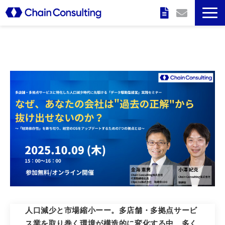
企業情報
特長
サービス
実績
セミナー情報
人口減少と市場縮小ーー。多店舗・多拠点サービ
ス業を取り巻く環境が構造的に変化する中、多く