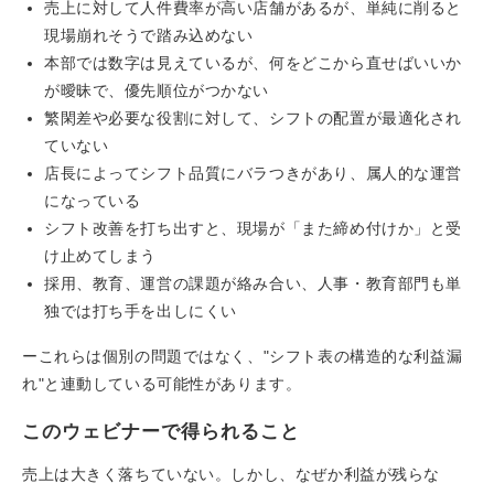
売上に対して人件費率が高い店舗があるが、単純に削ると
現場崩れそうで踏み込めない
本部では数字は見えているが、何をどこから直せばいいか
が曖昧で、優先順位がつかない
繁閑差や必要な役割に対して、シフトの配置が最適化され
ていない
店長によってシフト品質にバラつきがあり、属人的な運営
になっている
シフト改善を打ち出すと、現場が「また締め付けか」と受
け止めてしまう
採用、教育、運営の課題が絡み合い、人事・教育部門も単
独では打ち手を出しにくい
ーこれらは個別の問題ではなく、"シフト表の構造的な利益漏
れ"と連動している可能性があります。
このウェビナーで得られること
売上は大きく落ちていない。しかし、なぜか利益が残らな