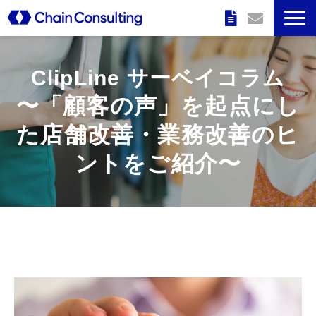
企業情報
ClipLine サーベイコラム
特長
〜「顧客の声」を起点にし
た店舗改善・業務改善のヒ
サービス
ントをご紹介〜
実績
セミナー情報