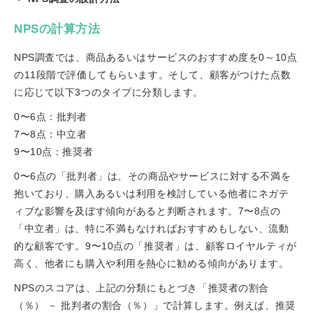
NPSの計算方法
NPS調査では、商品あるいはサービスのおすすめ度を0～10点
の11段階で評価してもらいます。そして、顧客がつけた点数
に応じて以下3つのタイプに分類します。
0〜6点：批判者
7〜8点：中立者
9〜10点：推奨者
0〜6点の「批判者」は、その商品やサービスに対する不満を
抱いており、購入あるいは利用を検討している他者にネガテ
ィブな影響を及ぼす傾向があると判断されます。7〜8点の
「中立者」は、特に不満もなければおすすめもしない、流動
的な顧客です。9〜10点の「推奨者」は、顧客ロイヤルティが
高く、他者にも購入や利用を熱心に勧める傾向があります。
NPSのスコアは、上記の分類にもとづき「推奨者の割合
（％） － 批判者の割合（％）」で計算します。例えば、推奨