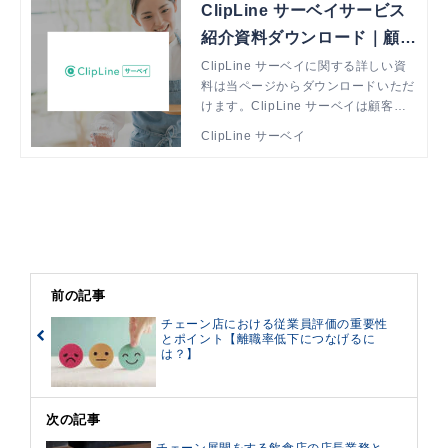
ClipLine サーベイサービス
紹介資料ダウンロード｜顧客
の声で、店舗改善を実現 Cli
ClipLine サーベイに関する詳しい資
料は当ページからダウンロードいただ
pLine サーベイ
けます。ClipLine サーベイは顧客の
声を素早く反映・展開する仕組みで、
ClipLine サーベイ
多店舗ビジネスの改善活動を支援しま
す。
前の記事
チェーン店における従業員評価の重要性
とポイント【離職率低下につなげるに
は？】
次の記事