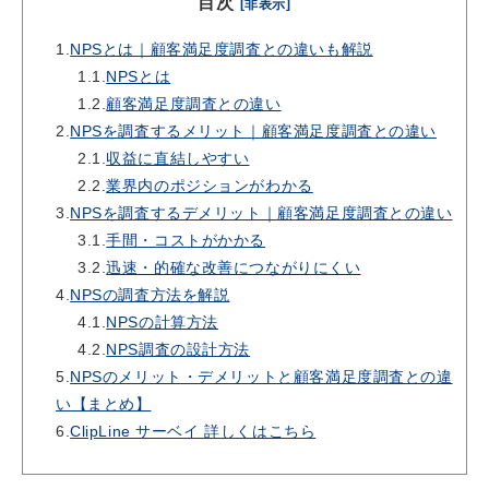
目次
[非表示]
1.
NPSとは｜顧客満足度調査との違いも解説
1.1.
NPSとは
1.2.
顧客満足度調査との違い
2.
NPSを調査するメリット｜顧客満足度調査との違い
2.1.
収益に直結しやすい
2.2.
業界内のポジションがわかる
3.
NPSを調査するデメリット｜顧客満足度調査との違い
3.1.
手間・コストがかかる
3.2.
迅速・的確な改善につながりにくい
4.
NPSの調査方法を解説
4.1.
NPSの計算方法
4.2.
NPS調査の設計方法
5.
NPSのメリット・デメリットと顧客満足度調査との違
い【まとめ】
6.
ClipLine サーベイ 詳しくはこちら