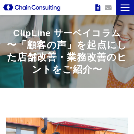
企業情報
ClipLine サーベイコラム
特長
〜「顧客の声」を起点にし
た店舗改善・業務改善のヒ
サービス
ントをご紹介〜
実績
セミナー情報