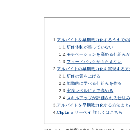
1.
アルバイトを早期戦力化するうえでの
1.1.
研修体制が整っていない
1.2.
モチベーションを高める仕組み
1.3.
フィードバックがもらえない
2.
アルバイトの早期戦力化を実現する方
2.1.
研修の質を上げる
2.2.
能動的に学べる仕組みを作る
2.3.
実践レベルにまで高める
2.4.
スキルアップが評価される仕組
3.
アルバイトを早期戦力化する方法まと
4.
ClipLine サーベイ 詳しくはこちら