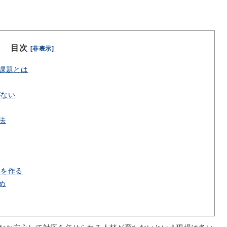
目次
[非表示]
課題とは
がない
法
みを作る
め