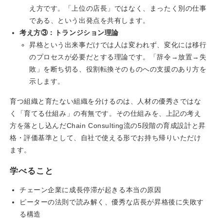
え方です。「上位の店長」ではなく、まったく別の仕事
である、という出発点を共有します。
考え方③：トランジション理論
昇格という出来事だけでは人は変われず、変化には移行
のプロセスが必要だとする理論です。「辞令→放置→失
敗」を断ち切る、役割転換そのものへの支援のあり方を
示します。
育つ組織と育たない組織を分けるのは、人材の優秀さではな
く「育てる仕組み」の有無です。その仕組みを、上記の考え
方を落とし込んだChain Consulting流の5段階の育成設計と昇
格・評価基準として、自社で使える形でお持ち帰りいただけ
ます。
学べること
チェーン企業に成長停滞が起きる本当の原因
ピーターの法則で読み解く、優秀な店長が昇格後に失敗す
る構造