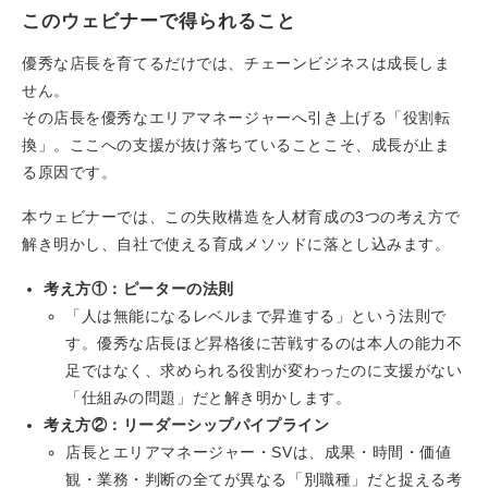
このウェビナーで得られること
優秀な店長を育てるだけでは、チェーンビジネスは成長しま
せん。
その店長を優秀なエリアマネージャーへ引き上げる「役割転
換」。ここへの支援が抜け落ちていることこそ、成長が止ま
る原因です。
本ウェビナーでは、この失敗構造を人材育成の3つの考え方で
解き明かし、自社で使える育成メソッドに落とし込みます。
考え方①：ピーターの法則
「人は無能になるレベルまで昇進する」という法則で
す。優秀な店長ほど昇格後に苦戦するのは本人の能力不
足ではなく、求められる役割が変わったのに支援がない
「仕組みの問題」だと解き明かします。
考え方②：リーダーシップパイプライン
店長とエリアマネージャー・SVは、成果・時間・価値
観・業務・判断の全てが異なる「別職種」だと捉える考