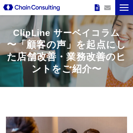
企業情報
ClipLine サーベイコラム
特長
〜「顧客の声」を起点にし
た店舗改善・業務改善のヒ
サービス
ントをご紹介〜
実績
セミナー情報