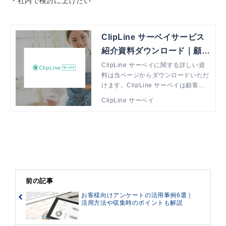
・社内で検討に上げたい
ClipLine サーベイサービス
紹介資料ダウンロード｜顧客
の声で、店舗改善を実現 Cli
ClipLine サーベイに関する詳しい資
料は当ページからダウンロードいただ
pLine サーベイ
けます。ClipLine サーベイは顧客の
声を素早く反映・展開する仕組みで、
ClipLine サーベイ
多店舗ビジネスの改善活動を支援しま
す。
前の記事
お客様向けアンケートの活用事例6選｜
活用方法や収集時のポイントも解説