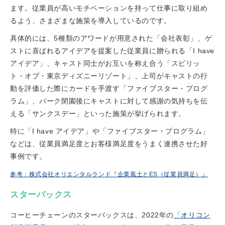
ます。従業員が高いモチベーションを持って仕事に取り組め
るよう、さまざまな施策を導入しているのです。
具体的には、5種類のアワードが用意された「会社表彰」、ゲ
ストに喜ばれるアイデアを提案した従業員に贈られる「I have
アイデア」、キャスト同士がお互いを称え合う「スピリッ
ト・オブ・東京ディズニーリゾート」、上司がキャストの行
動を評価した際にカードを手渡す「ファイブスター・プログ
ラム」、パーク閉園後にキャストに対して感謝の気持ちを伝
える「サンクスデー」といった施策が挙げられます。
特に「I have アイデア」や「ファイブスター・プログラム」
などは、従業員満足度とお客様満足度をうまく連携させた好
事例です。
参考：株式会社オリエンタルランド『企業風土とES（従業員満足）』
スターバックス
コーヒーチェーンのスターバックスは、2022年の
「オリコン